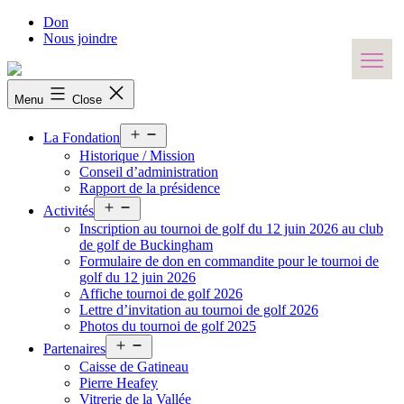
Skip
Don
to
Nous joindre
content
Menu
Close
Open
La Fondation
menu
Historique / Mission
Conseil d’administration
Rapport de la présidence
Open
Activités
menu
Inscription au tournoi de golf du 12 juin 2026 au club
de golf de Buckingham
Formulaire de don en commandite pour le tournoi de
golf du 12 juin 2026
Affiche tournoi de golf 2026
Lettre d’invitation au tournoi de golf 2026
Photos du tournoi de golf 2025
Open
Partenaires
menu
Caisse de Gatineau
Pierre Heafey
Vitrerie de la Vallée