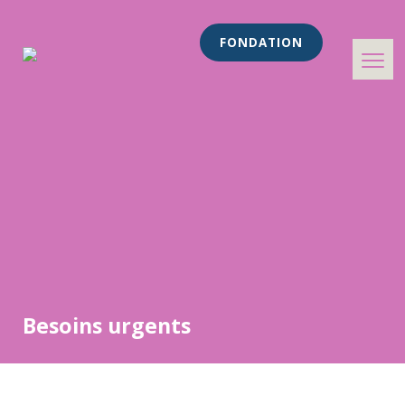
Skip
to
FONDATION
content
Besoins urgents